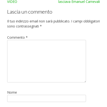
navigation
VIDEO
lasciava Emanuel Carnevali
Lascia un commento
Il tuo indirizzo email non sarà pubblicato.
I campi obbligatori
sono contrassegnati
*
Commento
*
Nome