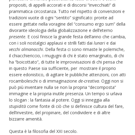
propositi, di appelli accorati e di discorsi “invecchiati” di
prammatica circostanza. Tutto nel rispetto di convenzioni e
tradizioni vuote di ogni “sentito” significato: pronte ad
essere gettate nella voragine del “consumo ergo sum” della
divorante ideologia della globalizzazione e dell’eterno
presente
. E così finisce la grande festa dell’anno che cambia,
con i soli nostalgici applausi e strilli fatti dai
lunari
e dai
vecchi almanacchi
. Della festa ci sono rimaste le polemiche,
il chiacchiericcio, i mugugni di chi è stato emarginato, di chi
ha “boicottato”, di tutte le improvvisazioni di chi pensa che
in questo Paese sia sufficiente, per mostrare il proprio
essere edonistico, di agitare le pubbliche attenzioni, con atti
rocamboleschi o di immaginazione
de-creativa
. Oggi non si
può più inventare nulla se non la propria “decomposta”
immagine e la propria inutile presenza. Un tempo si urlava
lo slogan : la fantasia al potere. Oggi si inneggia alla
stupidità
come fonte di ciò che si definisce cultura del fare,
dell’investire, del propinare, del condividere e di altre
bizzarre amenità.
Questa è la filosofia del XXI secolo.