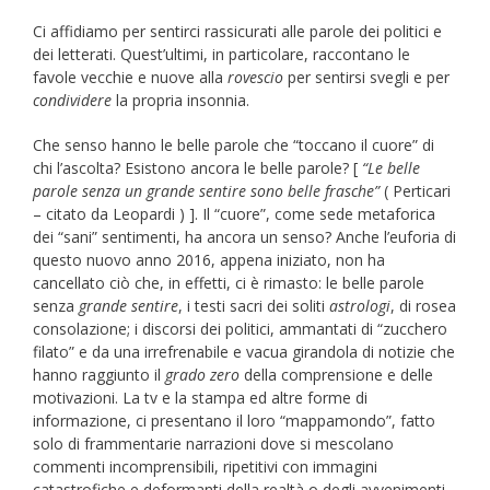
Ci affidiamo per sentirci rassicurati alle parole dei politici e
dei letterati. Quest’ultimi, in particolare, raccontano le
favole vecchie e nuove alla
rovescio
per sentirsi svegli e per
condividere
la propria insonnia.
Che senso hanno le belle parole che “toccano il cuore” di
chi l’ascolta? Esistono ancora le belle parole? [
“Le belle
parole senza un grande sentire sono belle frasche”
( Perticari
– citato da Leopardi ) ]. Il “cuore”, come sede metaforica
dei “sani” sentimenti, ha ancora un senso? Anche l’euforia di
questo nuovo anno 2016, appena iniziato, non ha
cancellato ciò che, in effetti, ci è rimasto: le belle parole
senza
grande sentire
, i testi sacri dei soliti
astrologi
, di rosea
consolazione; i discorsi dei politici, ammantati di “zucchero
filato” e da una irrefrenabile e vacua girandola di notizie che
hanno raggiunto il
grado zero
della comprensione e delle
motivazioni. La tv e la stampa ed altre forme di
informazione, ci presentano il loro “mappamondo”, fatto
solo di frammentarie narrazioni dove si mescolano
commenti incomprensibili, ripetitivi con immagini
catastrofiche e deformanti della realtà o degli avvenimenti,