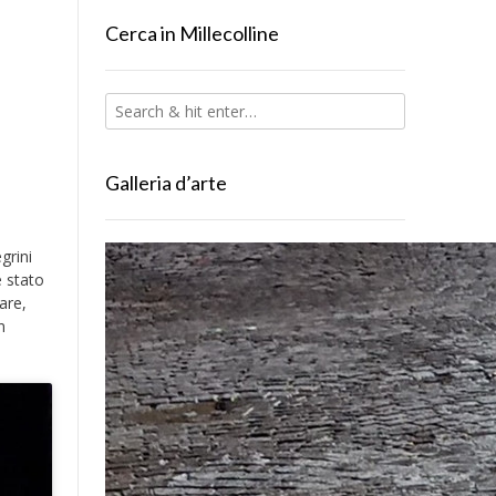
Cerca in Millecolline
Galleria d’arte
grini
è stato
are,
n