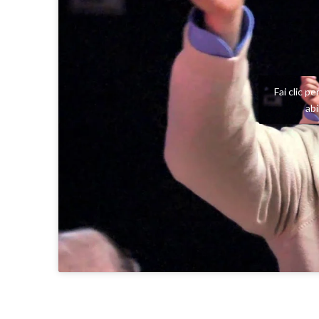
Fai clic p
ab