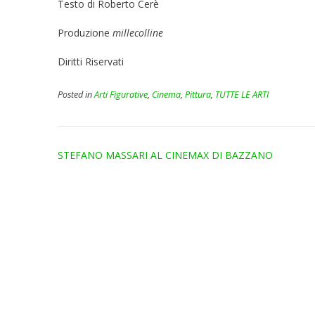
Testo di Roberto Cerè
Produzione
millecolline
Diritti Riservati
Posted in
Arti Figurative
,
Cinema
,
Pittura
,
TUTTE LE ARTI
Post
STEFANO MASSARI AL CINEMAX DI BAZZANO
navigation