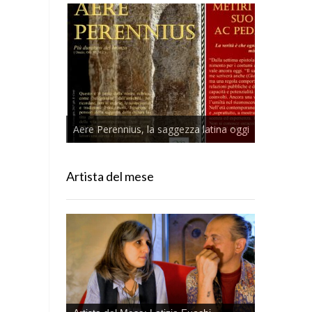
Aere Perennius, la saggezza latina oggi
Artista del mese