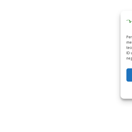
Per
mem
tec
ID 
neg