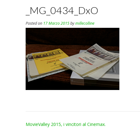
_MG_0434_DxO
Posted on
17 Marzo 2015
by
millecolline
Post
MovieValley 2015, i vincitori al Cinemax.
navigation