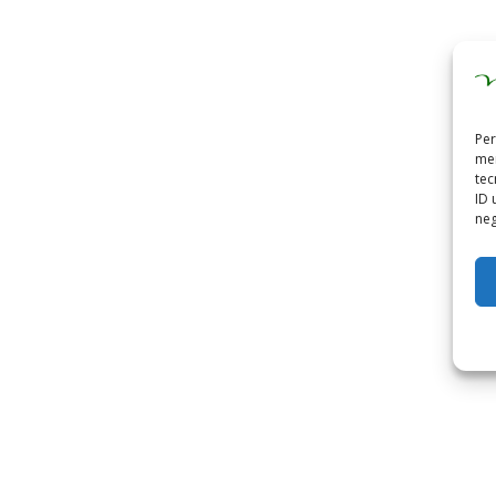
Per
mem
tec
ID 
neg