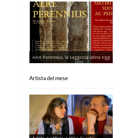
Aere Perennius, la saggezza latina oggi
Artista del mese