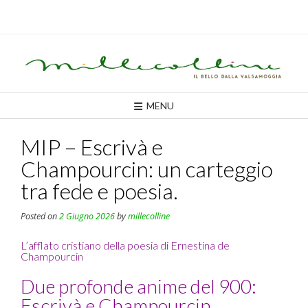
Skip
to
content
MENU
MIP – Escrivà e
Champourcin: un carteggio
tra fede e poesia.
Posted on
2 Giugno 2026
by
millecolline
L’afflato cristiano della poesia di Ernestina de
Champourcin
Due profonde anime del 900:
Escrivà e Champourcin