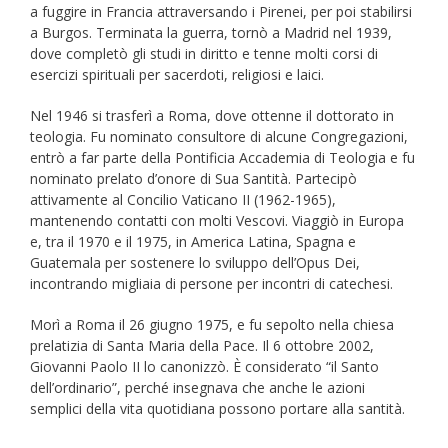
a fuggire in Francia attraversando i Pirenei, per poi stabilirsi
a Burgos. Terminata la guerra, tornò a Madrid nel 1939,
dove completò gli studi in diritto e tenne molti corsi di
esercizi spirituali per sacerdoti, religiosi e laici.
Nel 1946 si trasferì a Roma, dove ottenne il dottorato in
teologia. Fu nominato consultore di alcune Congregazioni,
entrò a far parte della Pontificia Accademia di Teologia e fu
nominato prelato d’onore di Sua Santità. Partecipò
attivamente al Concilio Vaticano II (1962-1965),
mantenendo contatti con molti Vescovi. Viaggiò in Europa
e, tra il 1970 e il 1975, in America Latina, Spagna e
Guatemala per sostenere lo sviluppo dell’Opus Dei,
incontrando migliaia di persone per incontri di catechesi.
Morì a Roma il 26 giugno 1975, e fu sepolto nella chiesa
prelatizia di Santa Maria della Pace. Il 6 ottobre 2002,
Giovanni Paolo II lo canonizzò. È considerato “il Santo
dell’ordinario”, perché insegnava che anche le azioni
semplici della vita quotidiana possono portare alla santità.