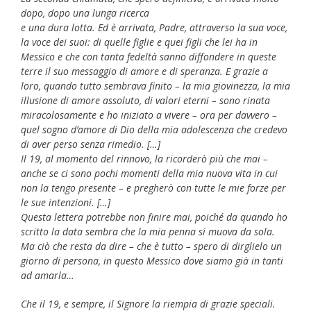
dopo, dopo una lunga ricerca
e una dura lotta. Ed è arrivata, Padre, attraverso la sua voce,
la voce dei suoi: di
quelle figlie e quei figli che lei ha in
Messico e che con tanta fedeltà sanno diffondere
in queste
terre il suo messaggio di amore e di speranza. E grazie a
loro, quando tutto sembrava
finito – la mia giovinezza, la mia
illusione di amore assoluto, di valori eterni – sono rinata
miracolosamente e ho iniziato a vivere – ora per davvero –
quel sogno d’amore di Dio
della mia adolescenza che credevo
di aver perso senza rimedio. […]
Il 19, al momento del rinnovo, la ricorderò più che mai –
anche se ci sono pochi momenti della mia nuova vita in cui
non la tengo presente – e pregherò con tutte le mie forze per
le sue intenzioni. […]
Questa lettera potrebbe non finire mai, poiché da quando ho
scritto la data sembra che la mia penna si muova da sola.
Ma ciò che resta da dire – che è tutto – spero di dirglielo un
giorno di persona, in questo Messico dove siamo già in tanti
ad amarla…
Che il 19, e sempre, il Signore la riempia di grazie speciali.