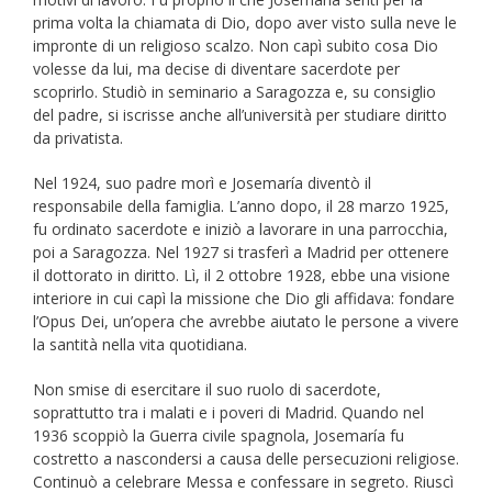
prima volta la chiamata di Dio, dopo aver visto sulla neve le
impronte di un religioso scalzo. Non capì subito cosa Dio
volesse da lui, ma decise di diventare sacerdote per
scoprirlo. Studiò in seminario a Saragozza e, su consiglio
del padre, si iscrisse anche all’università per studiare diritto
da privatista.
Nel 1924, suo padre morì e Josemaría diventò il
responsabile della famiglia. L’anno dopo, il 28 marzo 1925,
fu ordinato sacerdote e iniziò a lavorare in una parrocchia,
poi a Saragozza. Nel 1927 si trasferì a Madrid per ottenere
il dottorato in diritto. Lì, il 2 ottobre 1928, ebbe una visione
interiore in cui capì la missione che Dio gli affidava: fondare
l’Opus Dei, un’opera che avrebbe aiutato le persone a vivere
la santità nella vita quotidiana.
Non smise di esercitare il suo ruolo di sacerdote,
soprattutto tra i malati e i poveri di Madrid. Quando nel
1936 scoppiò la Guerra civile spagnola, Josemaría fu
costretto a nascondersi a causa delle persecuzioni religiose.
Continuò a celebrare Messa e confessare in segreto. Riuscì