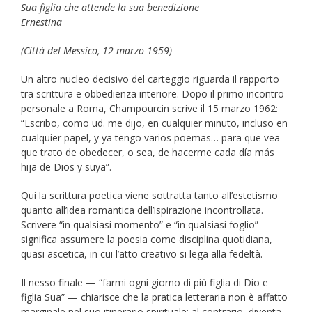
Sua figlia che attende la sua benedizione
Ernestina
(Città del Messico, 12 marzo 1959)
Un altro nucleo decisivo del carteggio riguarda il rapporto
tra scrittura e obbedienza interiore. Dopo il primo incontro
personale a Roma, Champourcin scrive il 15 marzo 1962:
“Escribo, como ud. me dijo, en cualquier minuto, incluso en
cualquier papel, y ya tengo varios poemas… para que vea
que trato de obedecer, o sea, de hacerme cada día más
hija de Dios y suya”.
Qui la scrittura poetica viene sottratta tanto all’estetismo
quanto all’idea romantica dell’ispirazione incontrollata.
Scrivere “in qualsiasi momento” e “in qualsiasi foglio”
significa assumere la poesia come disciplina quotidiana,
quasi ascetica, in cui l’atto creativo si lega alla fedeltà.
Il nesso finale — “farmi ogni giorno di più figlia di Dio e
figlia Sua” — chiarisce che la pratica letteraria non è affatto
marginale nel suo itinerario spirituale; al contrario, diventa