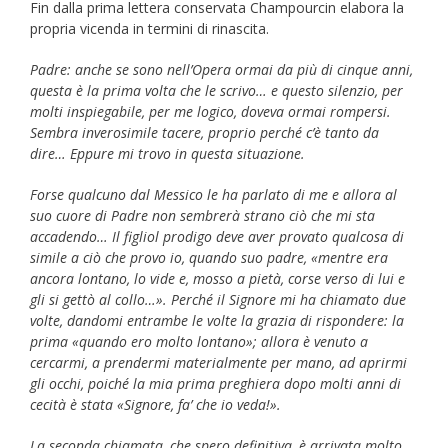
Fin dalla prima lettera conservata Champourcin elabora la
propria vicenda in termini di rinascita.
Padre: anche se sono nell’Opera ormai da più di cinque anni,
questa è la prima volta che le scrivo… e questo silenzio, per
molti inspiegabile, per me logico, doveva ormai rompersi.
Sembra inverosimile tacere, proprio perché c’è tanto da
dire… Eppure mi trovo in questa situazione.
Forse qualcuno dal Messico le ha parlato di me e allora al
suo cuore di Padre non sembrerà strano ciò che mi sta
accadendo… Il figliol prodigo deve aver provato qualcosa di
simile a ciò che provo io, quando suo padre, «mentre era
ancora lontano, lo vide e, mosso a pietà, corse verso di lui e
gli si gettò al collo…». Perché il Signore mi ha chiamato due
volte, dandomi entrambe le volte la grazia di rispondere: la
prima «quando ero molto lontano»; allora è venuto a
cercarmi, a prendermi materialmente per mano, ad aprirmi
gli occhi, poiché la mia prima preghiera dopo molti anni di
cecità è stata «Signore, fa’ che io veda!».
La seconda chiamata, che spero definitiva, è arrivata molto