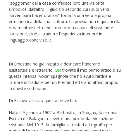
“soggiorno” della casa conferisce loro una visibilità
simbolica; dall’altro, il giudizio secondo cui i suoi versi
“sirven para hacer oración” formula una vera e propria
ermeneutica della sua scrittura. La poesia non è qui ancella
ornamentale della fede, ma forma capace di sostenere
l’orazione, cioè di tradurre l’esperienza interiore in
linguaggio condivisibile.
_____________________________________________________________________
Di Ernestina ho già iniziato a delineare l’itinerario
esistenziale e letterario.
Qui
trovate il mio primo articolo su
questa intensa “voce” spagnola che ho avuto l’ardire e
l’ardore di tradurre per un Premio Letterario attivo proprio
in queste settimane.
Di Escrivà vi lascio questa breve bio:
Nato il 9 gennaio 1902 a Barbastro, in Spagna, Josemaría
Escrivá de Balaguer ricevette una profonda educazione
cristiana. Nel 1915, la famiglia si trasferì a Logroño per
motivi di lavoro. Fu proprio lì che Josemaría sentì per la