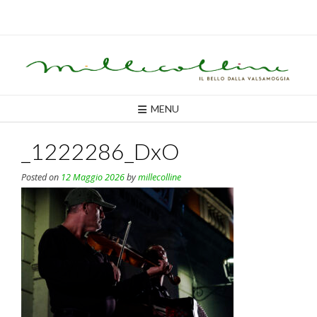
Skip
to
content
MENU
_1222286_DxO
Posted on
12 Maggio 2026
by
millecolline