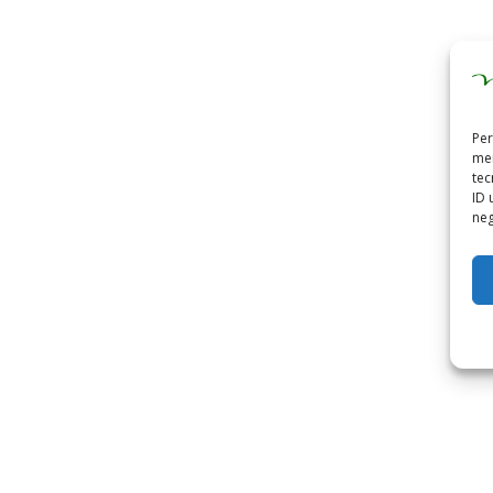
Per
mem
tec
ID 
neg