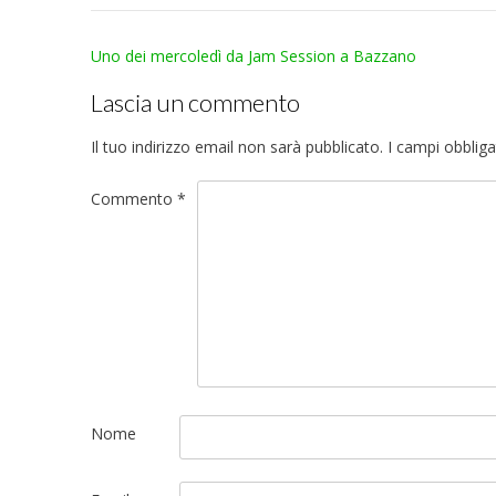
Post
Uno dei mercoledì da Jam Session a Bazzano
navigation
Lascia un commento
Il tuo indirizzo email non sarà pubblicato.
I campi obblig
Commento
*
Nome