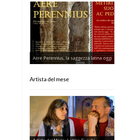
Aere Perennius, la saggezza latina oggi
Artista del mese