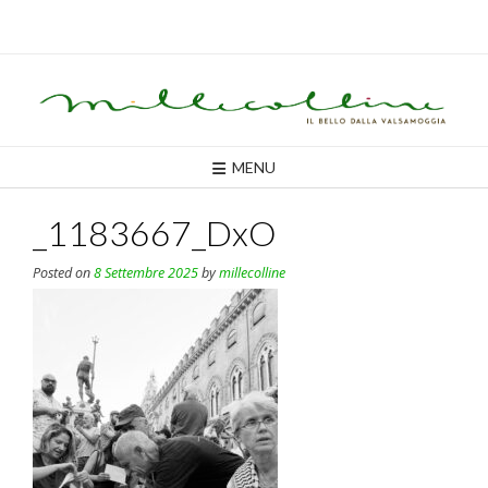
Skip
to
content
MENU
_1183667_DxO
Posted on
8 Settembre 2025
by
millecolline