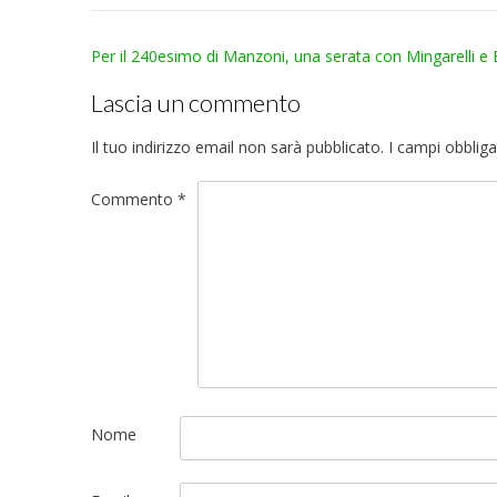
Post
Per il 240esimo di Manzoni, una serata con Mingarelli e 
navigation
Lascia un commento
Il tuo indirizzo email non sarà pubblicato.
I campi obblig
Commento
*
Nome