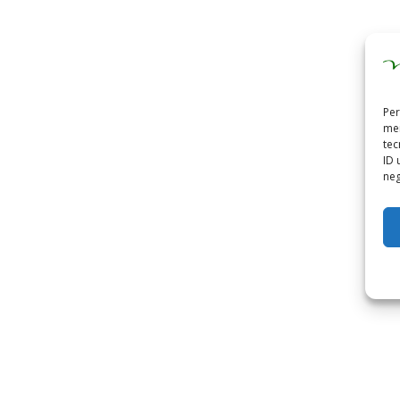
Per
mem
tec
ID 
neg