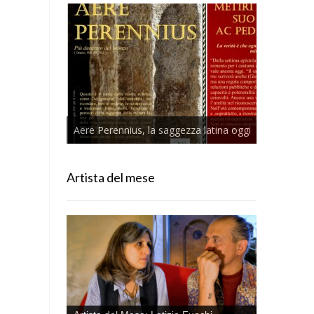
Aere Perennius, la saggezza latina oggi
Artista del mese