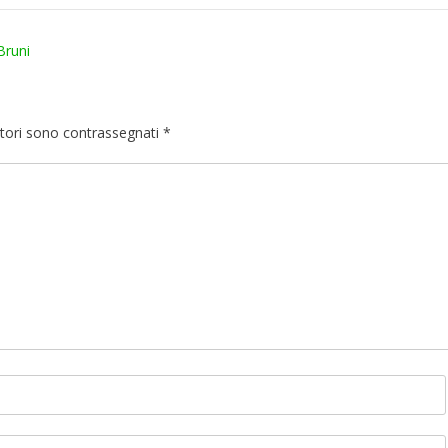
Bruni
atori sono contrassegnati
*