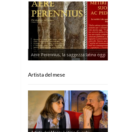
Aere Perennius, la saggezza latina oggi
Artista del mese