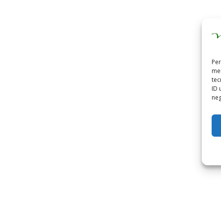
Per
mem
tec
ID 
neg