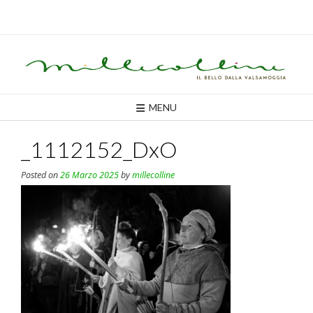
Skip
to
content
MENU
_1112152_DxO
Posted on
26 Marzo 2025
by
millecolline