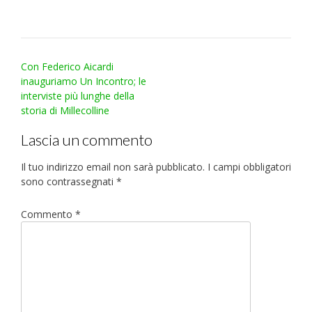
Post
Con Federico Aicardi
navigation
inauguriamo Un Incontro; le
interviste più lunghe della
storia di Millecolline
Lascia un commento
Il tuo indirizzo email non sarà pubblicato.
I campi obbligatori
sono contrassegnati
*
Commento
*