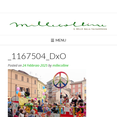
Skip
to
content
MENU
_1167504_DxO
Posted on
24 Febbraio 2025
by
millecolline