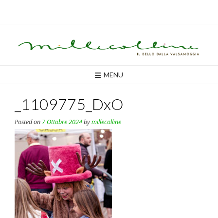
Skip
to
content
MENU
_1109775_DxO
Posted on
7 Ottobre 2024
by
millecolline