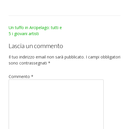
Post
Un tuffo in Arcipelago: tutti e
navigation
5 i giovani artisti
Lascia un commento
Il tuo indirizzo email non sarà pubblicato.
I campi obbligatori
sono contrassegnati
*
Commento
*