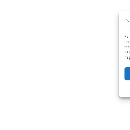
Per
mem
tec
ID 
neg