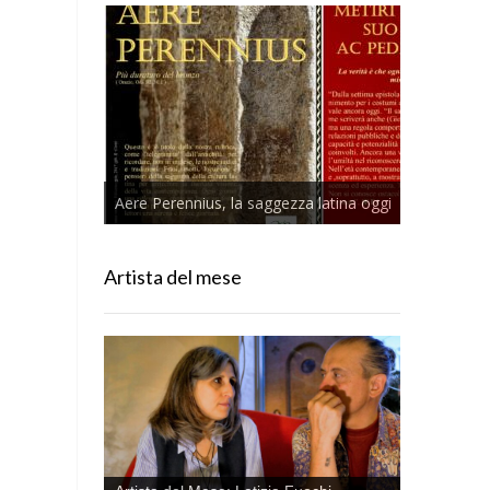
Aere Perennius, la saggezza latina oggi
Artista del mese