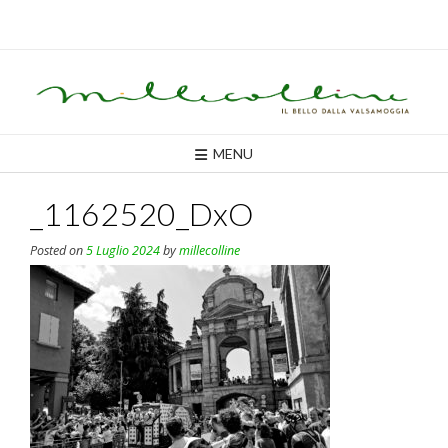
Skip
to
content
MENU
_1162520_DxO
Posted on
5 Luglio 2024
by
millecolline