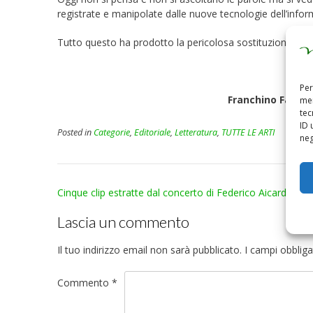
registrate e manipolate dalle nuove tecnologie dell’info
Tutto questo ha prodotto la pericolosa sostituzione di
p
Per
Franchino Falsett
mem
tec
ID 
Posted in
Categorie
,
Editoriale
,
Letteratura
,
TUTTE LE ARTI
neg
Post
Cinque clip estratte dal concerto di Federico Aicardi
navigation
Lascia un commento
Il tuo indirizzo email non sarà pubblicato.
I campi obblig
Commento
*