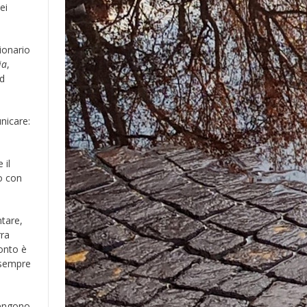
ei
ionario
ia
,
d
nicare:
 il
io con
ntare,
rra
conto è
 sempre
vengono