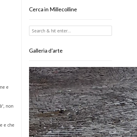
Cerca in Millecolline
Galleria d’arte
one e
à”, non
te e che