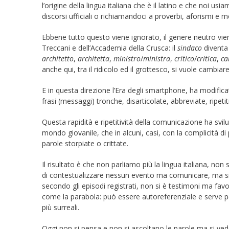
l’origine della lingua italiana che è il latino e che noi usi
discorsi ufficiali o richiamandoci a proverbi, aforismi e mo
Ebbene tutto questo viene ignorato, il genere neutro vie
Treccani e dell’Accademia della Crusca: il
sindaco
divent
architetto
,
architetta
,
ministro
/
ministra
,
critico
/
critica
,
ca
anche qui, tra il ridicolo ed il grottesco, si vuole cambiare
E in questa direzione l’Era degli smartphone, ha modifica
frasi (messaggi) tronche, disarticolate, abbreviate, ripetiti
Questa rapidità e ripetitività della comunicazione ha svilu
mondo giovanile, che in alcuni, casi, con la complicità di
parole storpiate o crittate.
Il risultato è che non parliamo più la lingua italiana, n
di contestualizzare nessun evento ma comunicare, ma si ce
secondo gli episodi registrati, non si è testimoni ma favol
come la parabola: può essere autoreferenziale e serve p
più surreali.
Oggi non si pensa e non si ascoltano le parole ma si ve