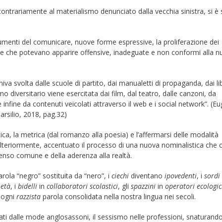
trariamente al materialismo denunciato dalla vecchia sinistra, si è s
menti del comunicare, nuove forme espressive, la proliferazione dei
le che potevano apparire offensive, inadeguate e non conformi alla 
iva svolta dalle scuole di partito, dai manualetti di propaganda, dai lib
smo diversitario viene esercitata dai film, dal teatro, dalle canzoni, da
 infine da contenuti veicolati attraverso il web e i social network”. (E
arsilio, 2018, pag.32)
istica, la metrica (dal romanzo alla poesia) e l’affermarsi delle modalità
lteriormente, accentuato il processo di una nuova nominalistica che 
enso comune e della aderenza alla realtà.
rola “negro” sostituita da “nero”, i
ciechi
diventano
ipovedenti
, i
sordi
 età
, i
bidelli
in
collaboratori scolastici
, gli
spazzini
in
operatori ecologic
r ogni
razzista
parola consolidata nella nostra lingua nei secoli.
ati dalle mode anglosassoni, il sessismo nelle professioni, snaturand