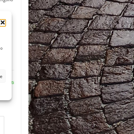
 o
ze
Falsetti