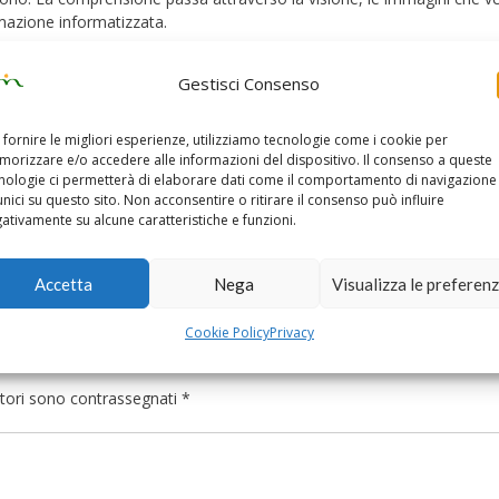
rmazione informatizzata.
luralismo
con
populismo
e la
democrazia
ha mostrato la sua fragilità.
Gestisci Consenso
 fornire le migliori esperienze, utilizziamo tecnologie come i cookie per
i
orizzare e/o accedere alle informazioni del dispositivo. Il consenso a queste
nologie ci permetterà di elaborare dati come il comportamento di navigazione
unici su questo sito. Non acconsentire o ritirare il consenso può influire
ativamente su alcune caratteristiche e funzioni.
Accetta
Nega
Visualizza le preferen
Ernesto Ubertiello incontra Franchino 
Cookie Policy
Privacy
atori sono contrassegnati
*