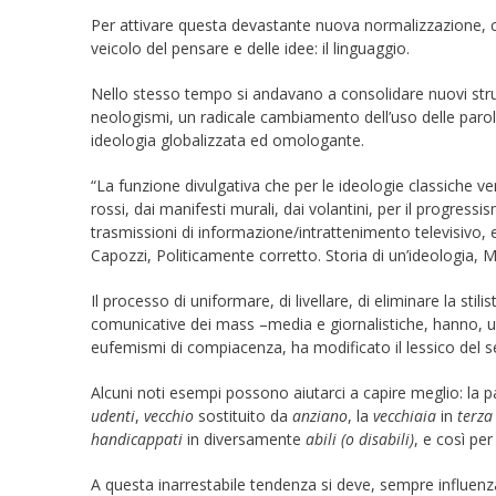
Per attivare questa devastante nuova normalizzazione, con
veicolo del pensare e delle idee: il linguaggio.
Nello stesso tempo si andavano a consolidare nuovi stru
neologismi, un radicale cambiamento dell’uso delle paro
ideologia globalizzata ed omologante.
“La funzione divulgativa che per le ideologie classiche ven
rossi, dai manifesti murali, dai volantini, per il progressi
trasmissioni di informazione/intrattenimento televisivo, e
Capozzi, Politicamente corretto. Storia di un’ideologia, M
Il processo di uniformare, di livellare, di eliminare la stil
comunicative dei mass –media e giornalistiche, hanno, u
eufemismi di compiacenza, ha modificato il lessico del s
Alcuni noti esempi possono aiutarci a capire meglio: la pa
udenti
,
vecchio
sostituito da
anziano
, la
vecchiaia
in
terza
handicappati
in diversamente
abili (o disabili)
, e così pe
A questa inarrestabile tendenza si deve, sempre influenz