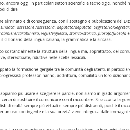
amo, ancora oggi, in particolari settori scientifici e tecnologici, nonché n
di di dire.
ne eliminato e di conseguenza, con il sostegno e pubblicazioni del Diz
a
sindaca
,
assessore
/
assessora
,
deputato
/
deputata
,
Segretario
/
Segretar
rabiniere
/
carabiniera
,
vigile
/
vigilessa
,
storico
/
storica
,
filosofo
/
filosofa
e
 il dizionario della lingua italiana, la grammatica e la sintassi.
to sostanzialmente la struttura della lingua ma, soprattutto, del comu
ve, stereotipate, riduttive nelle scelte lessicali.
ppato la formazione gergale tra le comunità degli utenti, in particolare
 progressisti professori hanno, addirittura, compilato un loro dizionar
on sappiamo più usare e scegliere le parole, non siamo in grado argome
rca di sostituire il comunicare con il raccontare. Si racconta la gue
isti di realtà sempre più virtuali e sempre più distraenti, poiché il rac
er un uso contingente e la sua brevità viene integrata dalle immagini
dono. La comprensione passa attraverso la visione, le immagini che 