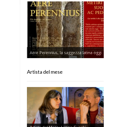
Aere Perennius, la saggezza latina oggi
Artista del mese