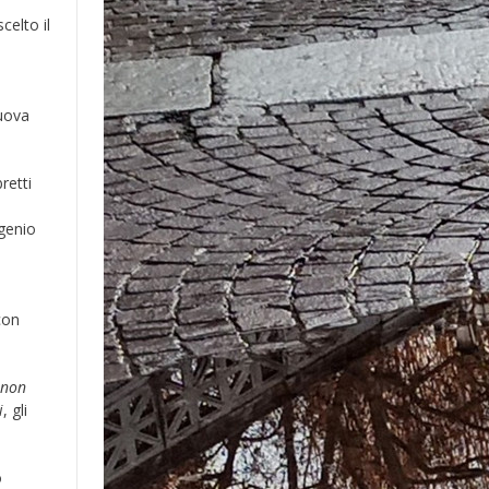
celto il
nuova
retti
ugenio
con
 non
i
, gli
o