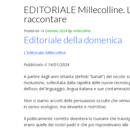
EDITORIALE Millecolline. L
raccontare
Posted on
14 Gennaio 2024
by
millecolline
Editoriale della domenica
L’Editoriale Millecolline
Pubblicato il 14/01/2024
A partire dagli anni ottanta (definiti “banali”) del secol
rivoluzione, sollecitata dalla rapidità delle nuove tecno
dell’uso del linguaggio, lingua italiana e sue contaminazio
Non ci siamo accorti delle persuasioni occulte che veni
in senso
ecologico
, ma deviante e
restrittivo
.
Il politicamente corretto diventerà lo tsunami che travolg
erano quelle dei nostri padri e che poi rispondevano alle no