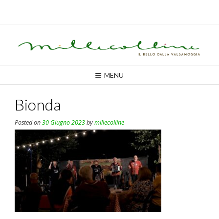
Skip
to
content
MENU
Bionda
Posted on
30 Giugno 2023
by
millecolline