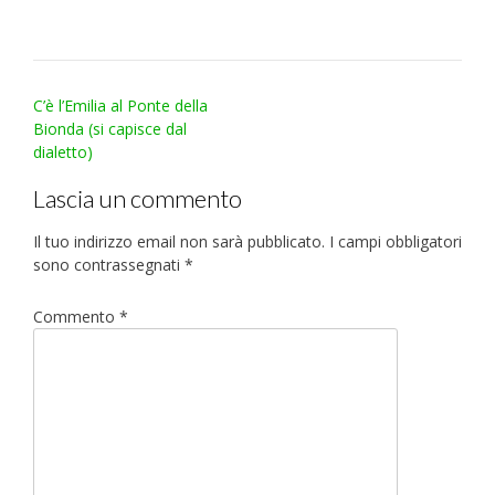
Post
C’è l’Emilia al Ponte della
navigation
Bionda (si capisce dal
dialetto)
Lascia un commento
Il tuo indirizzo email non sarà pubblicato.
I campi obbligatori
sono contrassegnati
*
Commento
*