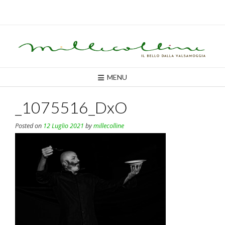
Skip
to
content
MENU
_1075516_DxO
Posted on
12 Luglio 2021
by
millecolline