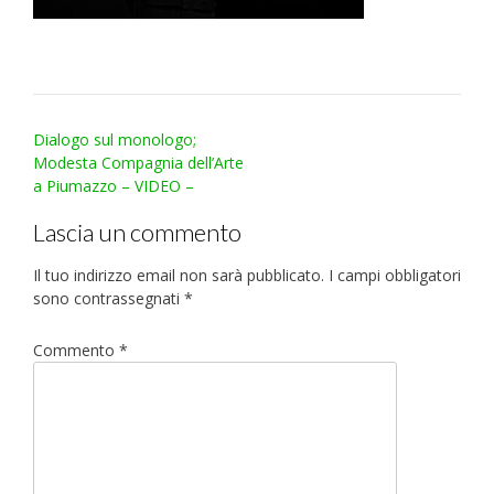
Post
Dialogo sul monologo;
navigation
Modesta Compagnia dell’Arte
a Piumazzo – VIDEO –
Lascia un commento
Il tuo indirizzo email non sarà pubblicato.
I campi obbligatori
sono contrassegnati
*
Commento
*