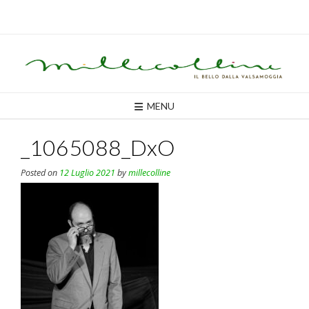
Skip
to
content
MENU
_1065088_DxO
Posted on
12 Luglio 2021
by
millecolline