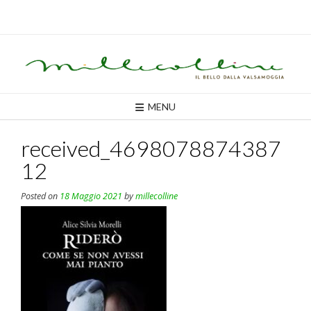
Skip
to
content
MENU
received_4698078874387
12
Posted on
18 Maggio 2021
by
millecolline