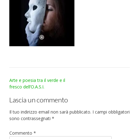
Post
Arte e poesia tra il verde e il
navigation
fresco dell’O.A.S.I.
Lascia un commento
Il tuo indirizzo email non sarà pubblicato.
I campi obbligatori
sono contrassegnati
*
Commento
*