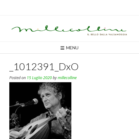
Skip
to
content
MENU
_1012391_DxO
Posted on
15 Luglio 2020
by
millecolline