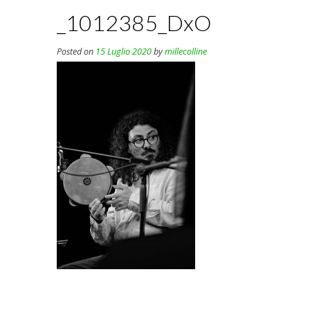
_1012385_DxO
Posted on
15 Luglio 2020
by
millecolline