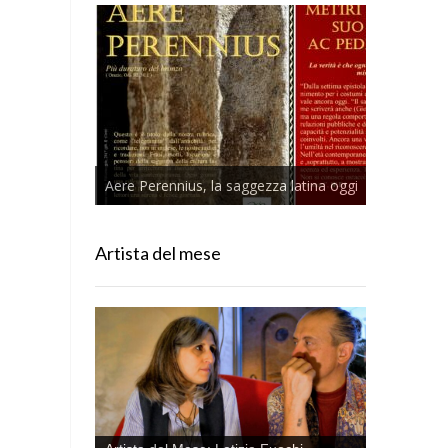
Aere Perennius, la saggezza latina oggi
Artista del mese