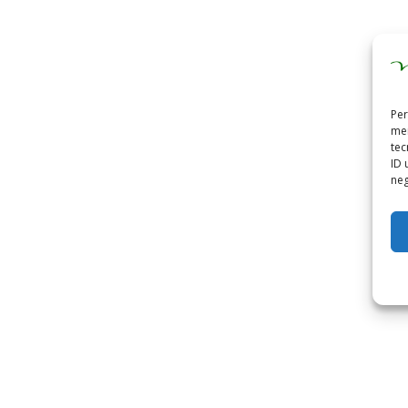
Per
mem
tec
ID 
neg