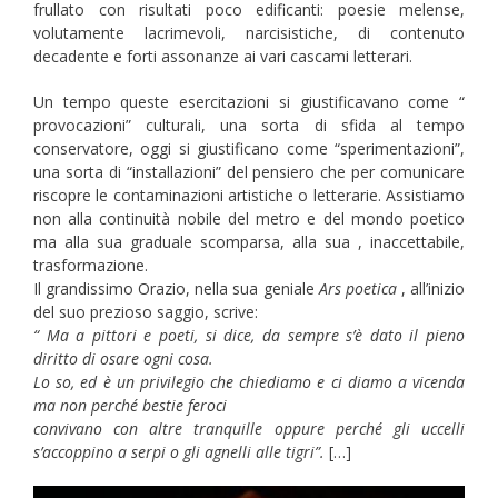
frullato con risultati poco edificanti: poesie melense,
volutamente lacrimevoli, narcisistiche, di contenuto
decadente e forti assonanze ai vari cascami letterari.
Un tempo queste esercitazioni si giustificavano come “
provocazioni” culturali, una sorta di sfida al tempo
conservatore, oggi si giustificano come “sperimentazioni”,
una sorta di “installazioni” del pensiero che per comunicare
riscopre le contaminazioni artistiche o letterarie. Assistiamo
non alla continuità nobile del metro e del mondo poetico
ma alla sua graduale scomparsa, alla sua , inaccettabile,
trasformazione.
Il grandissimo Orazio, nella sua geniale
Ars poetica
, all’inizio
del suo prezioso saggio, scrive:
“ Ma a pittori e poeti, si dice, da sempre s’è dato il pieno
diritto di osare ogni cosa.
Lo so, ed è un privilegio che chiediamo e ci diamo a vicenda
ma non perché bestie feroci
convivano con altre tranquille oppure perché gli uccelli
s’accoppino a serpi o gli agnelli alle
tigri”.
[…]