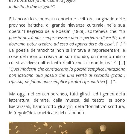
è la notte che fa intirizzire la foglia,
il duello di due usignoli”.
Ed ancora lo sconosciuto poeta e scrittore, originario delle
province baltiche, di grande rilevanza culturale, nella sua
opera “I Regressi della Poesia” (1828), sosteneva che:
”La
poesia dovrà pur sempre essere una esperienza di verità, noi
dovremo poter credere ad essa ed apprendere da essa”
. […] ”
La poesia dell’antichità non si limitava a rappresentare le
cose del mondo: creava un suo mondo, un mondo mitico
cui si ascriveva altrettanta realtà che al mondo reale”. […]
”
Quei moderni che considerano la poesia semplice imitazione
non lasciano alla poesia che una verità di secondo grado ,
riflessa; ne fanno una semplice facoltà riproduttiva
[…] ”.
Ma oggi, nel contemporaneo, tutti gli stili ed i generi della
letteratura, dell’arte, della musica, del teatro, si sono
liberalizzati, hanno rotto gli argini della “fondativa” scrittura,
le “regole”della metrica e del dizionario.