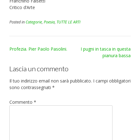
Franchino Falsetti
Critico d’Arte
Posted in
Categorie
,
Poesia
,
TUTTE LE ARTI
Post
Profezia. Pier Paolo Pasolini.
I pugni in tasca in questa
navigation
pianura bassa
Lascia un commento
Il tuo indirizzo email non sarà pubblicato.
I campi obbligatori
sono contrassegnati
*
Commento
*