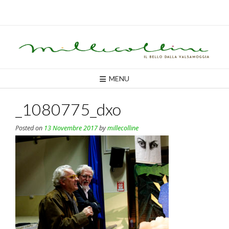
Skip
to
content
MENU
_1080775_dxo
Posted on
13 Novembre 2017
by
millecolline