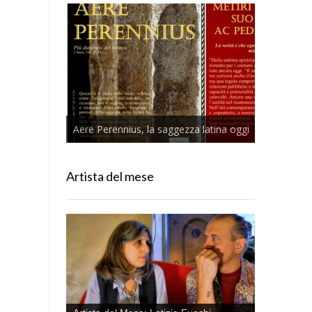
Aere Perennius, la saggezza latina oggi
Artista del mese