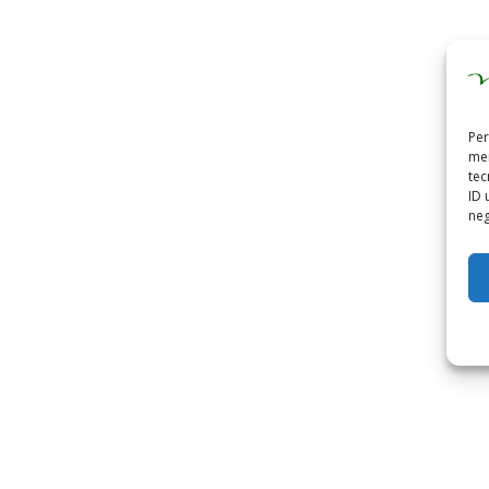
Per
mem
tec
ID 
neg