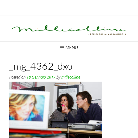
Skip
to
content
MENU
_mg_4362_dxo
Posted on
18 Gennaio 2017
by
millecolline