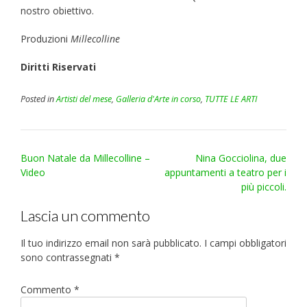
nostro obiettivo.
Produzioni
Millecolline
Diritti Riservati
Posted in
Artisti del mese
,
Galleria d'Arte in corso
,
TUTTE LE ARTI
Post
Buon Natale da Millecolline –
Nina Gocciolina, due
navigation
Video
appuntamenti a teatro per i
più piccoli.
Lascia un commento
Il tuo indirizzo email non sarà pubblicato.
I campi obbligatori
sono contrassegnati
*
Commento
*