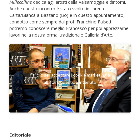
Millecolline
dedica agli artisti della Valsamoggia e dintorni.
Anche questo incontro è stato svolto in libreria
Carta/Bianca a Bazzano (Bo) e in questo appuntamento,
condotto come sempre dal prof. Franchino Falsetti,
potremo conoscere meglio Francesco per poi apprezzarne i
lavori nella nostra ormai tradizionale Galleria d’Arte.
Ecco il video
dell’intervista
a Francesco
Fai clic per accettare i cookie marketing e
Finotti,
abilitare questo contenuto
buona
visione:
Editoriale