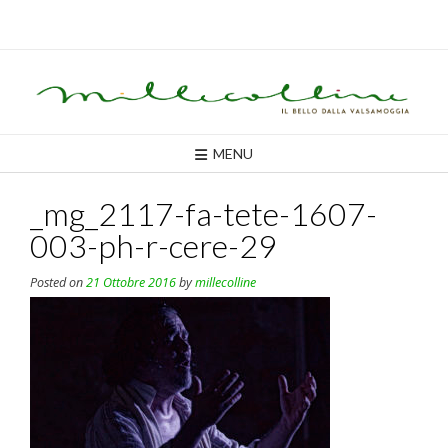
Skip
to
content
MENU
_mg_2117-fa-tete-1607-
003-ph-r-cere-29
Posted on
21 Ottobre 2016
by
millecolline