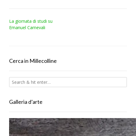
Post
La giornata di studi su
navigation
Emanuel Carnevali
Cerca in Millecolline
Galleria d’arte