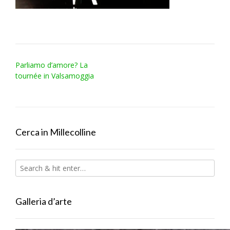
Post
Parliamo d’amore? La
navigation
tournée in Valsamoggia
Cerca in Millecolline
Galleria d’arte