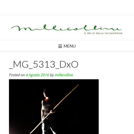
Skip
to
content
MENU
_MG_5313_DxO
Posted on
4 Agosto 2016
by
millecolline