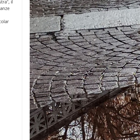
tra”, il
ianze
colar