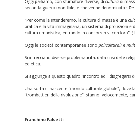
Oggi parliamo, con sfumature diverse, di
cultura
di mass
seconda guerra mondiale, e che venne denominata :
Ter
“Per come la intenderemo, la cultura di massa è una
cul
pratica e la vita immaginaria, un sistema di proiezioni e di
cultura umanistica, entrando in concorrenza con loro”. (
Oggi le società contemporanee sono
policulturali
e
mult
Si intrecciano diverse problematicità: dalla crisi delle relig
ed etica.
Si aggiunge a questo quadro l’incontro ed il disgregarsi de
Una sorta di nascente “mondo culturale globale”, dove l
“trombettieri della rivoluzione”, stanno, velocemente, c
Franchino Falsetti