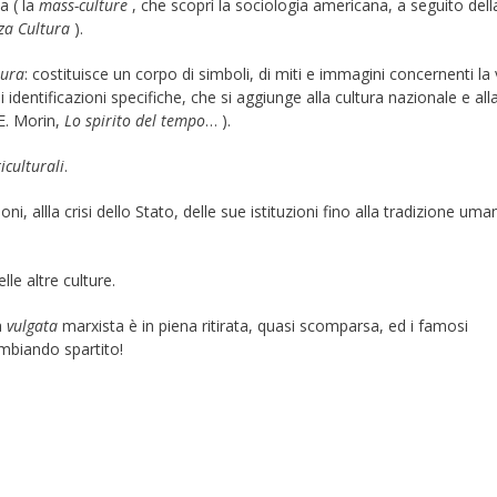
a ( la
mass-culture
, che scoprì la sociologia americana, a seguito dell
za Cultura
).
tura
: costituisce un corpo di simboli, di miti e immagini concernenti la 
 identificazioni specifiche, che si aggiunge alla cultura nazionale e all
 E. Morin,
Lo spirito del tempo
… ).
iculturali
.
ioni, allla crisi dello Stato, delle sue istituzioni fino alla tradizione uma
lle altre culture.
a
vulgata
marxista è in piena ritirata, quasi scomparsa, ed i famosi
ambiando spartito!