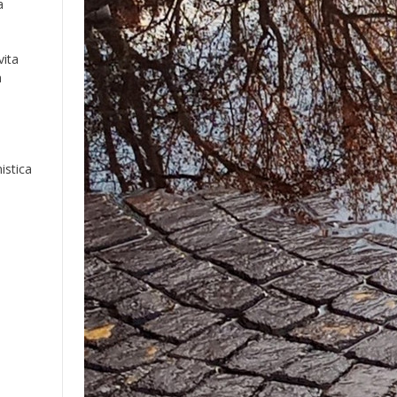
a
vita
a
nistica