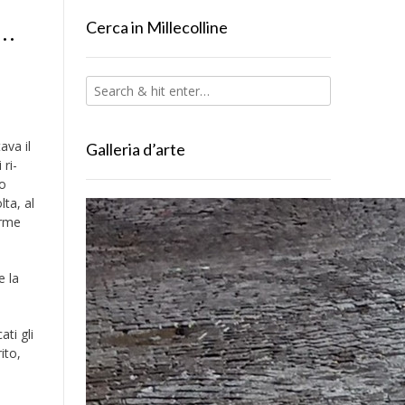
e…
Cerca in Millecolline
i
ava il
Galleria d’arte
 ri-
to
lta, al
orme
e la
ati gli
ito,