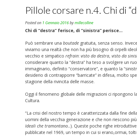
Pillole corsare n.4. Chi di “
Posted on
1 Gennaio 2016
by
millecolline
Chi di “destra” ferisce, di “sinistra” perisce…
Può sembrare una
boutade
gratuita, senza senso. Invec
viviamo una realtà che non ha più bisogno di orpelli ideolo
vecchio e simpatico
refrain
:
visto da destra
,
visto da sinis
considerare quanto la “destra” ha teso a svolgere un ruo
immaginario, definito “conservatore”, e quanto la “sinistra
desiderio di contrapporre “barricate” in difesa, molto sp
stagione della rivincita delle masse.
Oggi il fenomeno globale delle migrazioni ci ripongono la 
Cultura.
“La crisi del nostro tempo è caratterizzata dalla fine della 
uomini della vecchia generazione e che non riescono più 
Ideali che
tramontano..
). Queste poche righe introduttive
pubblicate nel 1969, un tempo in cui si erano,ormai, tolti 