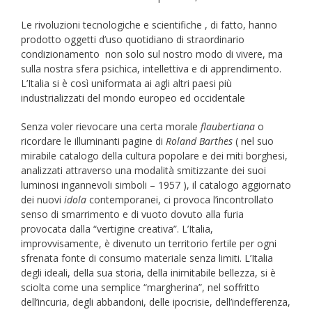
Le rivoluzioni tecnologiche e scientifiche , di fatto, hanno
prodotto oggetti d’uso quotidiano di straordinario
condizionamento non solo sul nostro modo di vivere, ma
sulla nostra sfera psichica, intellettiva e di apprendimento.
L’Italia si è così uniformata ai agli altri paesi più
industrializzati del mondo europeo ed occidentale
Senza voler rievocare una certa morale
flaubertiana
o
ricordare le illuminanti pagine di
Roland Barthes
( nel suo
mirabile catalogo della cultura popolare e dei miti borghesi,
analizzati attraverso una modalità smitizzante dei suoi
luminosi ingannevoli simboli – 1957 ), il catalogo aggiornato
dei nuovi
idola
contemporanei, ci provoca l’incontrollato
senso di smarrimento e di vuoto dovuto alla furia
provocata dalla “vertigine creativa”. L’Italia,
improvvisamente, è divenuto un territorio fertile per ogni
sfrenata fonte di consumo materiale senza limiti. L’Italia
degli ideali, della sua storia, della inimitabile bellezza, si è
sciolta come una semplice “margherina”, nel soffritto
dell’incuria, degli abbandoni, delle ipocrisie, dell’indefferenza,