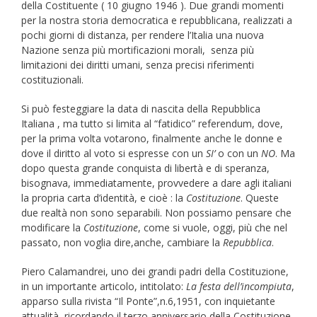
della Costituente ( 10 giugno 1946 ). Due grandi momenti
per la nostra storia democratica e repubblicana, realizzati a
pochi giorni di distanza, per rendere l’Italia una nuova
Nazione senza più mortificazioni morali, senza più
limitazioni dei diritti umani, senza precisi riferimenti
costituzionali.
Si può festeggiare la data di nascita della Repubblica
Italiana , ma tutto si limita al “fatidico” referendum, dove,
per la prima volta votarono, finalmente anche le donne e
dove il diritto al voto si espresse con un
SI’
o con un
NO
. Ma
dopo questa grande conquista di libertà e di speranza,
bisognava, immediatamente, provvedere a dare agli italiani
la propria carta d’identità, e cioè : la
Costituzione
. Queste
due realtà non sono separabili. Non possiamo pensare che
modificare la
Costituzione
, come si vuole, oggi, più che nel
passato, non voglia dire,anche, cambiare la
Repubblica
.
Piero Calamandrei, uno dei grandi padri della Costituzione,
in un importante articolo, intitolato:
La festa dell’incompiuta
,
apparso sulla rivista “Il Ponte”,n.6,1951, con inquietante
attualità, ricordando il terzo anniversario della Costituzione,