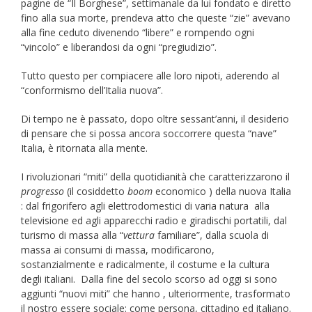
pagine de “Il Borghese”, settimanale da lui fondato e diretto
fino alla sua morte, prendeva atto che queste “zie” avevano
alla fine ceduto divenendo “libere” e rompendo ogni
“vincolo” e liberandosi da ogni “pregiudizio”.
Tutto questo per compiacere alle loro nipoti, aderendo al
“conformismo dell’Italia nuova”.
Di tempo ne è passato, dopo oltre sessant’anni, il desiderio
di pensare che si possa ancora soccorrere questa “nave”
Italia, è ritornata alla mente.
I rivoluzionari “miti” della quotidianità che caratterizzarono il
progresso
(il cosiddetto
boom
economico ) della nuova Italia
: dal frigorifero agli elettrodomestici di varia natura alla
televisione ed agli apparecchi radio e giradischi portatili, dal
turismo di massa alla “
vettura
familiare”, dalla scuola di
massa ai consumi di massa, modificarono,
sostanzialmente e radicalmente, il costume e la cultura
degli italiani. Dalla fine del secolo scorso ad oggi si sono
aggiunti “nuovi miti” che hanno , ulteriormente, trasformato
il nostro essere sociale: come persona, cittadino ed italiano.