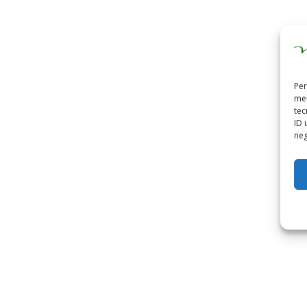
Per
mem
tec
ID 
neg