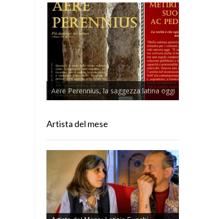
Aere Perennius, la saggezza latina oggi
Artista del mese