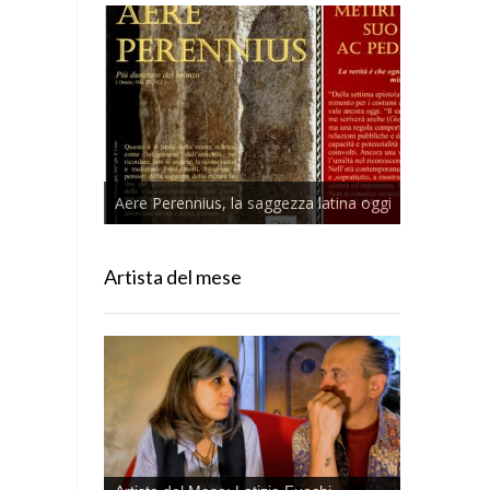
Aere Perennius, la saggezza latina oggi
Artista del mese