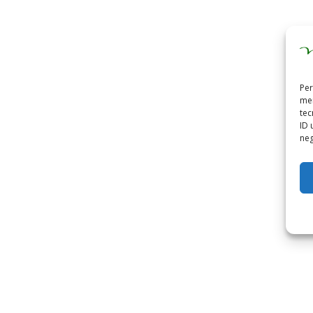
Per
mem
tec
ID 
neg