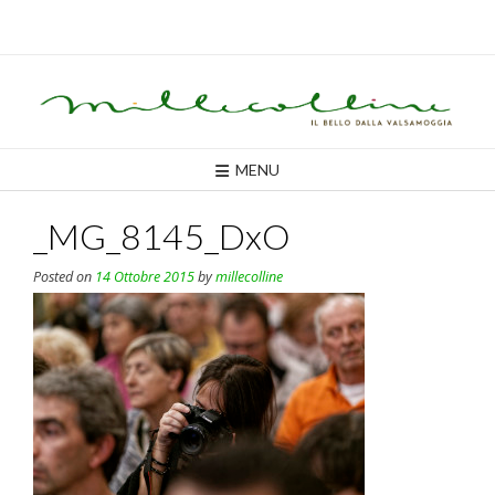
Skip
to
content
MENU
_MG_8145_DxO
Posted on
14 Ottobre 2015
by
millecolline