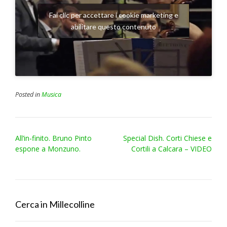
Fai clic per accettare i cookie marketing e
abilitare questo contenuto
Posted in
Musica
Post
All’in-finito. Bruno Pinto
Special Dish. Corti Chiese e
navigation
espone a Monzuno.
Cortili a Calcara – VIDEO
Cerca in Millecolline