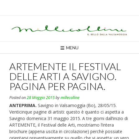
Skip
to
content
MENU
ARTEMENTE IL FESTIVAL
DELLE ARTI A SAVIGNO.
PAGINA PER PAGINA.
Posted on
28 Maggio 2015
by
millecolline
ANTEPRIMA.
Savigno in Valsamoggia (Bo), 28/05/15.
Venticinque pagine di artisti: questo è quanto ci aspetta a
Savigno domenica 31 maggio 2015. A tre giorni dall’inizio di
ARTEMENTE, il Festival delle Arti, mostriamo l’intera
brochure (appena uscita in circolazione) perchè possiate
orientarvi preventivamente su quello che vi aspetta: un vero