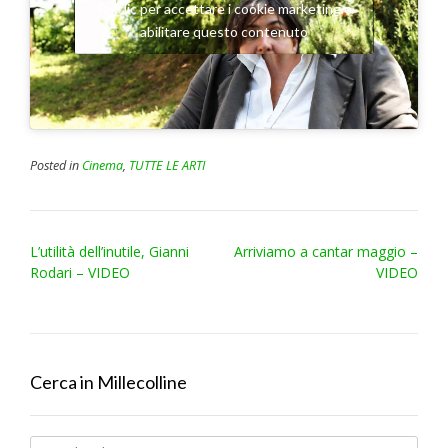
Fai clic per accettare i cookie marketing e
abilitare questo contenuto
Posted in
Cinema
,
TUTTE LE ARTI
Post
L’utilità dell’inutile, Gianni
Arriviamo a cantar maggio –
navigation
Rodari – VIDEO
VIDEO
Cerca in Millecolline