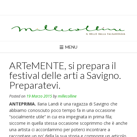
Skip
to
content
MENU
ARTeMENTE, si prepara il
festival delle arti a Savigno.
Preparatevi.
Posted on
19 Marzo 2015
by
millecolline
ANTEPRIMA.
Ilaria Landi è una ragazza di Savigno che
abbiamo conosciuto poco tempo fa in una occasione
“socialmente utile” in cui era impegnata in prima fila;
siccome in quella stessa occasione scoprimmo che è anche
una artista ci accordammo per poterci incontrare a
raccontare un po’ della la sua storia e comporre un articolo