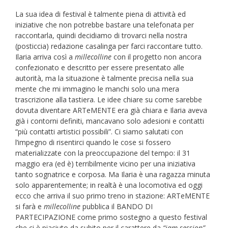
La sua idea di festival è talmente piena di attività ed
iniziative che non potrebbe bastare una telefonata per
raccontarla, quindi decidiamo di trovarci nella nostra
(posticcia) redazione casalinga per farci raccontare tutto.
Ilaria arriva così a
millecolline
con il progetto non ancora
confezionato e descritto per essere presentato alle
autorità, ma la situazione è talmente precisa nella sua
mente che mi immagino le manchi solo una mera
trascrizione alla tastiera. Le idee chiare su come sarebbe
dovuta diventare ARTeMENTE era già chiara e Ilaria aveva
già i contorni definiti, mancavano solo adesioni e contatti
“più contatti artistici possibili”. Ci siamo salutati con
l’impegno di risentirci quando le cose si fossero
materializzate con la preoccupazione del tempo: il 31
maggio era (ed è) terribilmente vicino per una iniziativa
tanto sognatrice e corposa. Ma Ilaria è una ragazza minuta
solo apparentemente; in realtà è una locomotiva ed oggi
ecco che arriva il suo primo treno in stazione: ARTeMENTE
si farà e
millecolline
pubblica il BANDO DI
PARTECIPAZIONE come primo sostegno a questo festival
che ci è piaciuto da subito per il carattere da
“jam session”