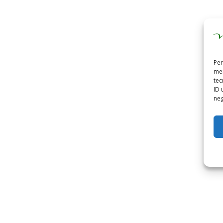
Per
mem
tec
ID 
neg