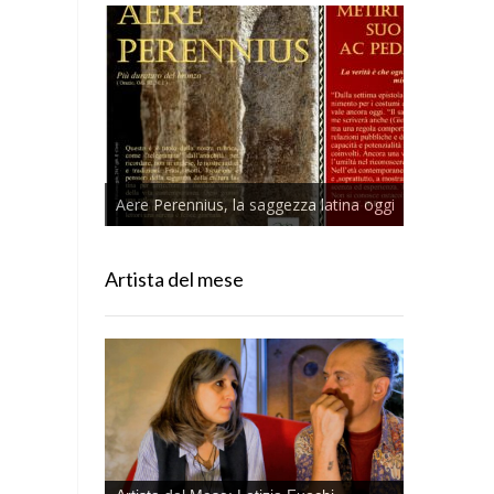
Aere Perennius, la saggezza latina oggi
Artista del mese