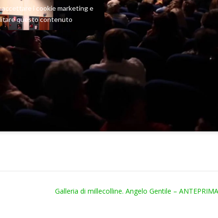
er accettare i cookie marketing e
ilitare questo contenuto
Galleria di millecolline. Angelo Gentile – ANTEPRI