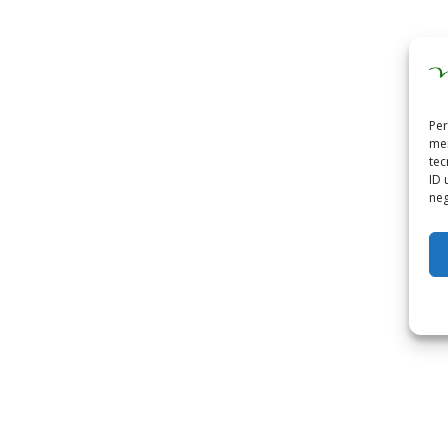
Per
mem
tec
ID 
neg