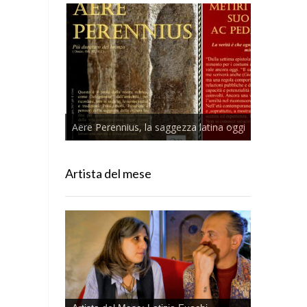
Aere Perennius, la saggezza latina oggi
Artista del mese