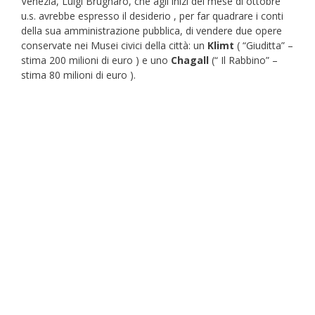
Venezia, Luigi Brugnaro, che agli inizi del mese di ottobre
u.s. avrebbe espresso il desiderio , per far quadrare i conti
della sua amministrazione pubblica, di vendere due opere
conservate nei Musei civici della città: un
Klimt
( “Giuditta” –
stima 200 milioni di euro ) e uno
Chagall
(“ Il Rabbino” –
stima 80 milioni di euro ).