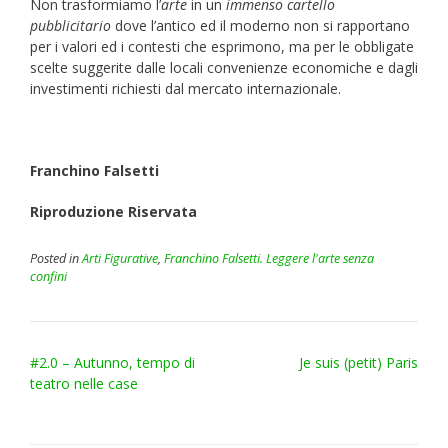
Non trasformiamo l’
arte
in un
immenso cartello
pubblicitario
dove l’antico ed il moderno non si rapportano
per i valori ed i contesti che esprimono, ma per le obbligate
scelte suggerite dalle locali convenienze economiche e dagli
investimenti richiesti dal mercato internazionale.
Franchino Falsetti
Riproduzione Riservata
Posted in
Arti Figurative
,
Franchino Falsetti. Leggere l'arte senza
confini
Post
#2.0 – Autunno, tempo di
Je suis (petit) Paris
navigation
teatro nelle case