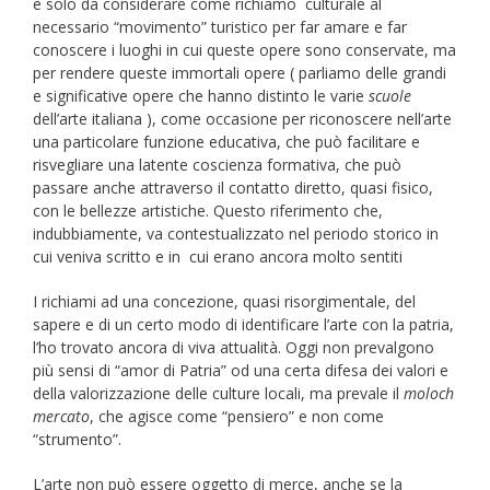
è solo da considerare come richiamo culturale al
necessario “movimento” turistico per far amare e far
conoscere i luoghi in cui queste opere sono conservate, ma
per rendere queste immortali opere ( parliamo delle grandi
e significative opere che hanno distinto le varie
scuole
dell’arte italiana ), come occasione per riconoscere nell’arte
una particolare funzione educativa, che può facilitare e
risvegliare una latente coscienza formativa, che può
passare anche attraverso il contatto diretto, quasi fisico,
con le bellezze artistiche. Questo riferimento che,
indubbiamente, va contestualizzato nel periodo storico in
cui veniva scritto e in cui erano ancora molto sentiti
I richiami ad una concezione, quasi risorgimentale, del
sapere e di un certo modo di identificare l’arte con la patria,
l’ho trovato ancora di viva attualità. Oggi non prevalgono
più sensi di “amor di Patria” od una certa difesa dei valori e
della valorizzazione delle culture locali, ma prevale il
moloch
mercato
, che agisce come “pensiero” e non come
“strumento”.
L’arte non può essere oggetto di merce, anche se la