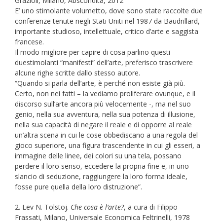
Grazioli, Milano, Abscondita, 2012
E’ uno stimolante volumetto, dove sono state raccolte due
conferenze tenute negli Stati Uniti nel 1987 da Baudrillard,
importante studioso, intellettuale, critico d’arte e saggista
francese.
Il modo migliore per capire di cosa parlino questi
duestimolanti “manifesti” dell’arte, preferisco trascrivere
alcune righe scritte dallo stesso autore.
“Quando si parla dell’arte, è perché non esiste già più.
Certo, non nei fatti – la vediamo proliferare ovunque, e il
discorso sull’arte ancora più velocemente -, ma nel suo
genio, nella sua avventura, nella sua potenza di illusione,
nella sua capacità di negare il reale e di opporre al reale
un’altra scena in cui le cose obbediscano a una regola del
gioco superiore, una figura trascendente in cui gli esseri, a
immagine delle linee, dei colori su una tela, possano
perdere il loro senso, eccedere la propria fine e, in uno
slancio di seduzione, raggiungere la loro forma ideale,
fosse pure quella della loro distruzione”.
2. Lev N. Tolstoj.
Che cosa è l’arte?
, a cura di Filippo
Frassati, Milano, Universale Economica Feltrinelli, 1978