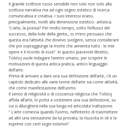
Il grande scrittore russo sensibile non solo non solo alla
scrittura narrativa ma ad ogni segno estetico di ricerca
comunicativa e creativa. I suoi interessi erano,
principalmente, rivolti alla dimensione estetico- artistica.
“L’arte, la poesia? Per molto tempo, sotto l’influsso del
successo, della lode della gente,, io m’ero persuaso che
questa era l’attività che dovevo svolgere, senza considerare
che poi sopraggiunge la morte che annienta tutto : le mie
opere e il ricordo di esse”. In questo piacevole libretto,
Tolstoj vuole indagare l’animo umano, per scoprire le
motivazioni di questa antica pratica, antico linguaggio
dell’arte.
Prima di arrivare a dare una sua definizione dell’arte, c’è un
capitolo dedicato alle varie teorie dell’arte sia come attività,
che come manifestazione dell’uomo.
Il senso di religiosità o di coscienza religiosa che Tolstoj
affida all’arte, lo porta a sostenere una sua definizione, su
cui si dilungherà nella sua lunga ed articolata trattazione.
“ L’arte comincia quando l’uomo, nell’intento di trasmettere
ad altri una sensazione da lui provata, la risuscita in sé e la
esprime con certi segni esteriori”.