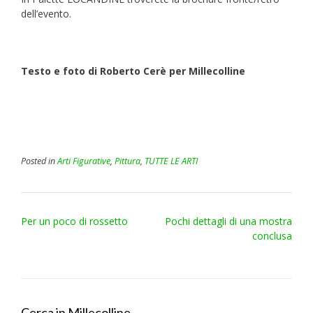
dell’evento.
Testo e foto di Roberto Cerè per Millecolline
Posted in
Arti Figurative
,
Pittura
,
TUTTE LE ARTI
Post
Per un poco di rossetto
Pochi dettagli di una mostra
navigation
conclusa
Cerca in Millecolline