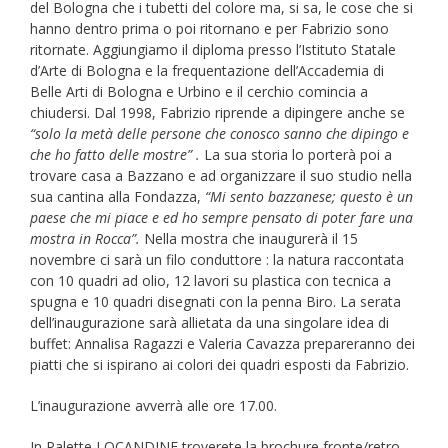
del Bologna che i tubetti del colore ma, si sa, le cose che si
hanno dentro prima o poi ritornano e per Fabrizio sono
ritornate. Aggiungiamo il diploma presso l’Istituto Statale
d’Arte di Bologna e la frequentazione dell’Accademia di
Belle Arti di Bologna e Urbino e il cerchio comincia a
chiudersi. Dal 1998, Fabrizio riprende a dipingere anche se
“solo la metà delle persone che conosco sanno che dipingo e
che ho fatto delle mostre” .
La sua storia lo porterà poi a
trovare casa a Bazzano e ad organizzare il suo studio nella
sua cantina alla Fondazza,
“Mi sento bazzanese; questo è un
paese che mi piace e ed ho sempre pensato di poter fare una
mostra in Rocca”.
Nella mostra che inaugurerà il 15
novembre ci sarà un filo conduttore : la natura raccontata
con 10 quadri ad olio, 12 lavori su plastica con tecnica a
spugna e 10 quadri disegnati con la penna Biro. La serata
dell’inaugurazione sarà allietata da una singolare idea di
buffet: Annalisa Ragazzi e Valeria Cavazza prepareranno dei
piatti che si ispirano ai colori dei quadri esposti da Fabrizio.
L’inaugurazione avverrà alle ore 17.00.
In Palette LOCANDINE troverete la brochure fronte/retro