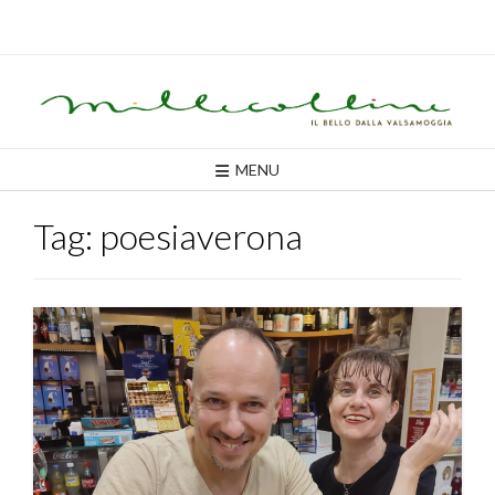
Skip
to
content
MENU
Tag:
poesiaverona