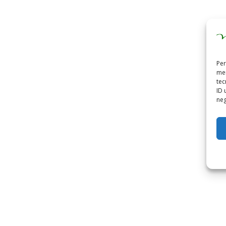
Per
mem
tec
ID 
neg