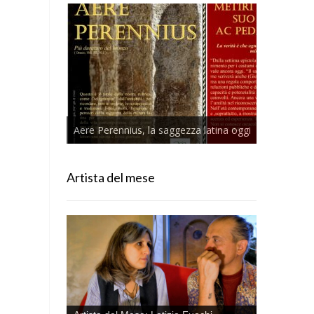
Aere Perennius, la saggezza latina oggi
Artista del mese