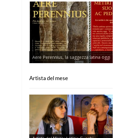
Aere Perennius, la saggezza latina oggi
Artista del mese