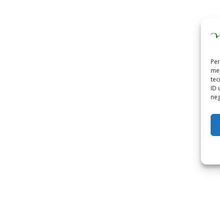
Per
mem
tec
ID 
neg