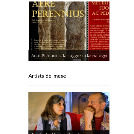
Aere Perennius, la saggezza latina oggi
Artista del mese