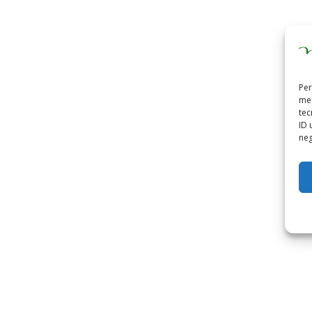
Per
mem
tec
ID 
neg